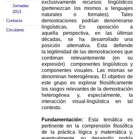
exclusivamente recursos lingüísticos
Jornadas
(pertenezcan los mismos a lenguajes
2013
naturales o
formales). Tales
demostraciones podrían denominarse
Contacto
lingüísticas. En oposición a
Circulares
aquella
perspectiva, en las últimas
décadas, se ha desarrollado una
posición alternativa. Esta defiende
la
legitimidad de las demostraciones que
combinan relevantemente (en su
expresión) componentes
lingüísticos y
componentes visuales. Las mismas se
denominan heterogéneas. El objetivo de
este
grupo es explorar filosóficamente
los rasgos relevantes de la demostración
heterogénea y,
especialmente, la
interacción visual-lingüística en tal
contexto.
Fundamentación:
Esta temática es
pertinente en la comprensión filosófica
de la práctica lógica y
matemática y,
eventualmente, su desarrollo podría